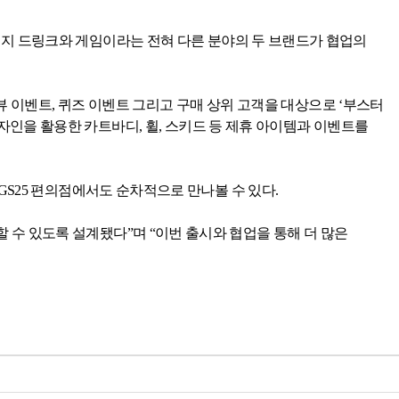
너지 드링크와 게임이라는 전혀 다른 분야의 두 브랜드가 협업의
뷰 이벤트
,
퀴즈 이벤트 그리고 구매 상위 고객을 대상으로 ‘부스터
자인을 활용한 카트바디
,
휠
,
스키드 등 제휴 아이템과 이벤트를
GS25
편의점에서도 순차적으로 만나볼 수 있다
.
수 있도록 설계됐다”며 “이번 출시와 협업을 통해 더 많은