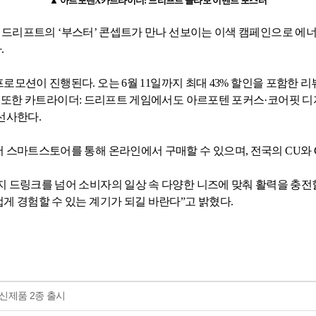
▲ 아르포텐
X
카트라이더
:
드리프트 콜라보 이벤트 포스터
:
드리프트의 ‘부스터’ 콘셉트가 만나 선보이는 이색 캠페인으로 에
다
.
 프로모션이 진행된다
.
오는
6
월
11
일까지 최대
43%
할인을 포함한 리
.
또한 카트라이더
:
드리프트 게임에서도 아르포텐 포커스·코어핏 디
 선사한다
.
버 스마트스토어를 통해 온라인에서 구매할 수 있으며
,
전국의
CU
와
드링크를 넘어 소비자의 일상 속 다양한 니즈에 맞춰 활력을 충전할 
게 경험할 수 있는 계기가 되길 바란다”고 밝혔다
.
 신제품 2종 출시