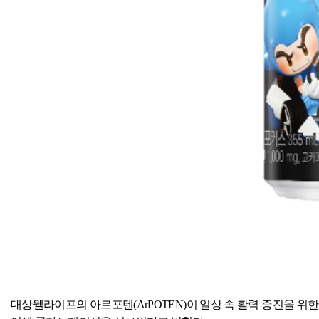
대상웰라이프의 아르포텐
(ArPOTEN)
이 일상 속 활력 증진을 위