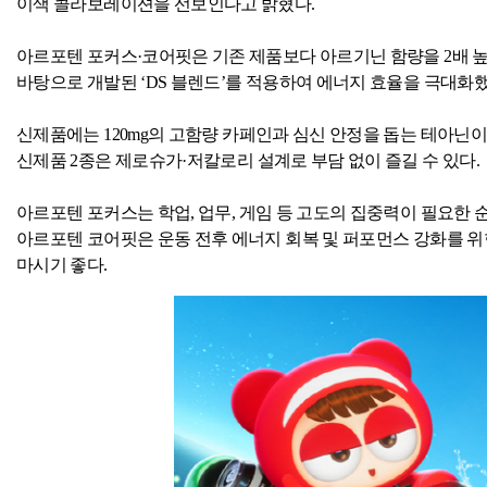
이색 콜라보레이션을 선보인다고 밝혔다
.
아르포텐 포커스·코어핏은 기존 제품보다 아르기닌 함량을
2
배 
바탕으로 개발된 ‘
DS
블렌드’를 적용하여 에너지 효율을 극대화
신제품에는
120mg
의 고함량 카페인과 심신 안정을 돕는 테아닌이
신제품
2
종은 제로슈가·저칼로리 설계로 부담 없이 즐길 수 있다
.
아르포텐 포커스는 학업
,
업무
,
게임 등 고도의 집중력이 필요한 
아르포텐 코어핏은 운동 전후 에너지 회복 및 퍼포먼스 강화를 
마시기 좋다
.