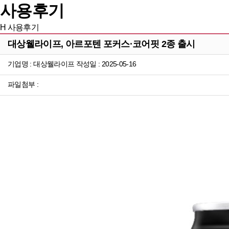
사용후기
H
사용후기
대상웰라이프, 아르포텐 포커스·코어핏 2종 출시
기업명 : 대상웰라이프 작성일 : 2025-05-16
파일첨부 :