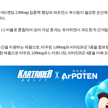
높여
(1
캔당
2,000mg)
집중력 향상과 퍼포먼스 부스팅이 필요한 순간에
했다
.
1:2
비율로 혼합되어 있어 각성 효과는 유지하면서 과도한 두근거림 
순간을 지원하는 제품으로
,
타우린
1,000mg
과 비타민
B
군
5
종을 함유
위한 제품으로 타우린
2,000mg
과
L-
카르니틴
,
비타민
B
군
4
종을 더해 