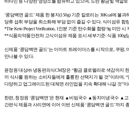
비타민 등 다양한 영양소를 함유하고 있으며
,
노란 황금빛 색깔로
‘콩담백면 골드’ 제품 한 봉지
(150g)
기준 칼로리는
30Kcal
에 불과
당류 섭취 부담을 최소화해 부담 없이 즐길 수 있다
.
식이섬유 함
*The Keto Project Verification, 1
인분 기준 탄수화물 함량
9g
미만 시 
**
식품의약품안전처 고식이섬유 제품 표시 세부기준
:
식품
100g
신제품 ‘콩담백면 골드’는 이마트 트레이더스를 시작으로
,
쿠팡
,
만나볼 수 있다
.
윤정원 대상㈜ 냉동편의식
CM
장은 “황금 클로렐라로 색감까지 한
끼 식사를 원하는 소비자들에게 훌륭한 선택지가 될 것”이라며
,
“
다양하고 업그레이드된 대체면 라인업을 지속 확대해 나갈 것”이
한편
,
청정원 ‘콩담백면’은 현재 ▲비빔국수 ▲동치미냉국수 ▲
간편식 제품과 사리면에 이어 이번 신제품 ‘콩담백면 골드’까지 