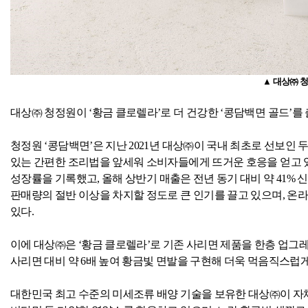
▲ 대상㈜ 청
대상㈜ 청정원이 ‘황금 클로렐라’로 더 건강한 ‘콩담백면 골드’를
청정원 ‘콩담백면’은 지난
2021
년 대상㈜이 국내 최초로 선보인 
있는 간편한 조리법을 앞세워 소비자들에게 뜨거운 호응을 얻고 
성장률을 기록했고
,
올해 상반기 매출은 전년 동기 대비 약
41%
신
판매량의 절반 이상을 차지할 정도로 큰 인기를 끌고 있으며
,
온라
있다
.
이에 대상㈜은 ‘황금 클로렐라’로 기존 사리면 제품을 한층 업그
사리면 대비 약
6
배 높여 황금빛 면발을 구현해 더욱 먹음직스럽
대한민국 최고 수준의 미세조류 배양 기술을 보유한 대상㈜이 자체