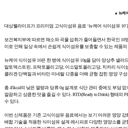
▲ 뉴케
대상웰라이프가 프리미엄 고식이섬유 음료 ‘뉴케어 식이섬유
10
보건복지부에 따르면 채소와 곡물 섭취가 줄어들면서 한국인
10
이로 인해 일상 속에서 손쉽게 식이섬유를 보충할 수 있는 제품의
뉴케어 식이섬유
10
은 한 병에 식이섬유
10g
을 담아 양상추 샐러
말토덱스트린
,
프락토올리고당
,
이소말토올리고당
,
치커리 식이
콜라겐 단백질과 비타민·미네랄
12
종을 더해 균형 잡힌 영양 구
총
45kcal
의 낮은 열량과 당류
0g
설계로 식단 관리 중에도 부담 없
깔끔하고 상큼한 맛을 즐길 수 있다
. RTD(Ready to Drink)
형태의
P
수 있다
.
이번 신제품은 기존 고식이섬유 음료에서는 보기 어려운 영양 강
배합 기술을 적용한 식이섬유 설계 레시피로 다양한 영양소를 균형