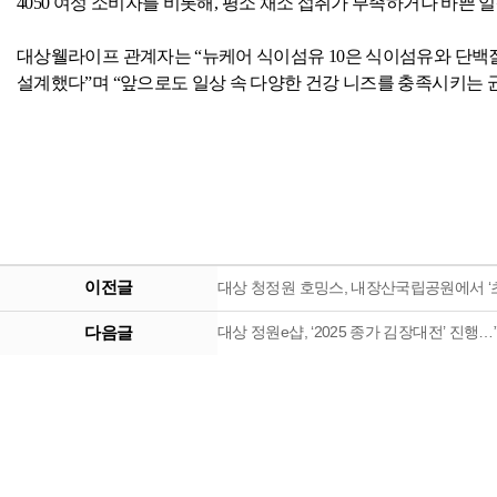
4050
여성 소비자를 비롯해
,
평소 채소 섭취가 부족하거나 바쁜 
대상웰라이프 관계자는 “뉴케어 식이섬유
10
은 식이섬유와 단백
설계했다”며 “앞으로도 일상 속 다양한 건강 니즈를 충족시키는
이전글
대상 청정원 호밍스, 내장산국립공원에서 ‘
다음글
대상 정원e샵, ‘2025 종가 김장대전’ 진행