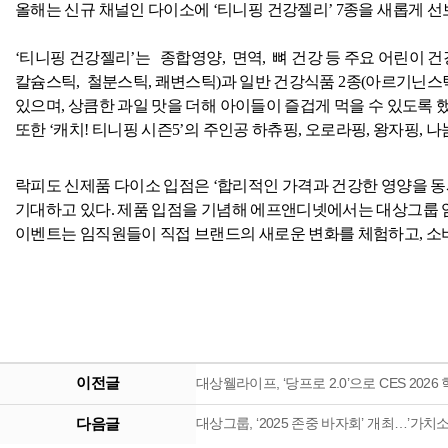
올해는 신규 채널인 다이소에 ‘티니핑 건강젤리’
7
종을 새롭게 선
‘티니핑 건강젤리’는
종합영양
,
면역
,
뼈 건강 등 주요 어린이 
칼슘스틱
,
철분스틱
,
쾌변스틱
)
과 일반 건강식품
2
종
(
아르기닌스
있으며
,
상큼한 과일 맛을 더해 아이들이 즐겁게 먹을 수 있도록 
또한 ‘캐치
!
티니핑 시즌
5
’의 주인공 하츄핑
,
오로라핑
,
왕자핑
,
나
락피도 신제품 다이소 입점은 ‘합리적인 가격과 건강한 영양을 동
기대하고 있다
.
제품 입점을 기념해 에프앤디넷에서는 대상그룹 
이벤트는 임직원들이 직접 브랜드의 새로운 변화를 체험하고
,
소
이전글
대상웰라이프, ‘당프로 2.0’으로 CES 202
다음글
대상그룹, ‘2025 존중 바자회’ 개최…’가치