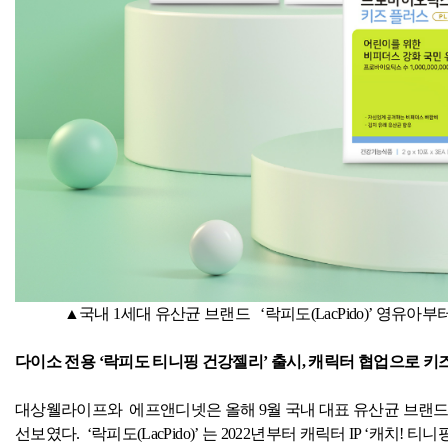
▲
국내
1
세대 유산균 브랜드
‘락피도
(LacPido)
’
영유아부터
다이소 전용 ‘락피도 티니핑 건강젤리’ 출시
,
캐릭터 협업으로 키즈
대상웰라이프와
에프앤디넷은 올해
9
월 국내 대표 유산균 브랜드
선보였다
.
‘락피도
(LacPido)
’ 는
2022
년부터 캐릭터
IP
‘캐치
!
티니핑