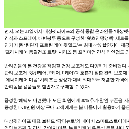
먼저
,
오는
31
일까지 대상펫라이프의 공식 통합 온라인몰 ‘대상펫몰
간식과 스프레이
,
배변봉투 등으로 구성한 ‘왓츠인댕댕백’ 세트를
인기 제품 ‘탄단지 프로틴 케어 펫밀크’는 최대
44%
할인가에 제
‘프레시케어 동결건조 트릿’ 시리즈 등 프리미엄 간식 라인업도 
반려견들의 봄 건강을 책임질 건강 보조제도 다양하게 준비했다
.
관리 보조제
3
종
(J
케어
, E
케어
, P
케어
)
과 호흡기 질환 관리 보조제
‘에너지케어 미음’ 시리즈는 정상가 대비 최대
55%
저렴한 가격에
반려동물 용품들도 할인가로 구매할 수 있다
.
풍성한 혜택도 마련했다
.
모든 회원에게
30%
추가 할인 쿠폰을 
증정한다
. 8
만원 이상 구매 고객에게는 봄 나들이에 활용하기 좋
대상펫라이프 대표 브랜드 ‘닥터뉴토’의 네이버 스마트스토어에
영양보조제 및 간식
,
강아지 미음
,
뉴트리케어 유동식 등을 최대
5