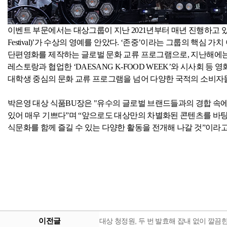
이벤트 부문에서는 대상그룹이 지난
2021
년부터 매년 진행하고 있
Festival)
’가 수상의 영예를 안았다
.
‘존중’이라는 그룹의 핵심 가치
단편영화를 제작하는 글로벌 문화 교류 프로그램으로
,
지난해에는
레스토랑과 협업한 ‘
DAESANG K-FOOD WEEK
’와 시사회 등 
대학생 중심의 문화 교류 프로그램을 넘어 다양한 국적의 소비자
박은영 대상 식품
BU
장은
"
유수의 글로벌 브랜드들과의 경합 속에
있어 매우 기쁘다”며 “앞으로도 대상만의 차별화된 콘텐츠를 바
식문화를 함께 즐길 수 있는 다양한 활동을 전개해 나갈 것”이라
이전글
대상 청정원, 두 번 발효해 잡내 없이 깔끔한