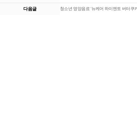
다음글
청소년 영양음료 ‘뉴케어 하이멘토 버터쿠키