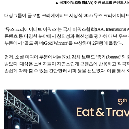
▲ 국제 어워즈협회
(IAA)
주관 글로벌 콘텐츠 시
대상그룹이 글로벌 크리에이티브 시상식
'2026
뮤즈 크리에이티브
‘뮤즈 크리에이티브 어워즈’는 국제 어워즈협회
(IAA, International 
콘텐츠 등 다양한 분야에서 창의성과 혁신성을 평가해 매년 우수
부문에서 ‘골드 위너
(Gold Winner)
’를 수상하며
2
관왕에 올랐다
.
먼저
,
소셜 미디어 부문에서는
No.1
김치 브랜드 ‘종가
(Jongga)
’와
받았다
.
대상은 소비자들이 자연스럽게 콘텐츠에 반응하고 적극적
손쉽게 따라 할 수 있는 간단한 레시피 등을 선보였다
.
이를 통해
S