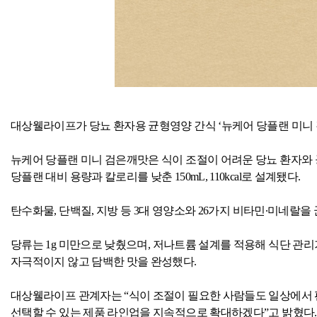
대상웰라이프가 당뇨 환자용 균형영양 간식 ‘뉴케어 당플랜 미니
뉴케어 당플랜 미니 검은깨맛은 식이 조절이 어려운 당뇨 환자와
당플랜 대비 용량과 칼로리를 낮춘
150mL, 110kcal
로 설계됐다
.
탄수화물
,
단백질
,
지방 등
3
대 영양소와
26
가지 비타민
∙
미네랄을
당류는
1g
미만으로 낮췄으며
,
저나트륨 설계를 적용해 식단 관리
자극적이지 않고 담백한 맛을 완성했다
.
대상웰라이프 관계자는 “식이 조절이 필요한 사람들도 일상에서 
선택할 수 있는 제품 라인업을 지속적으로 확대하겠다”고 밝혔다
.