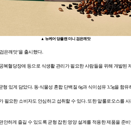
▲ 뉴케어 당플랜 미니 검은깨맛
 검은깨맛’을 출시했다
.
 공복혈당장애 등으로 식생활 관리가 필요한 사람들을 위해 개발된
균형 있게 담았다
.
동
∙
식물성
혼합 단백질
6g
과 식이섬유
3.5g
을 함유
가 필요한 소비자도 안심하고 섭취할 수 있다
.
또한 알룰로오스를 사
편안하게 즐길 수 있도록 균형 잡힌 영양 설계를 적용한 제품을 준