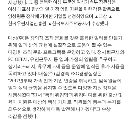
시상했다
.
그 중
행복한 여성 부문인 여성가족부 장관상은
여성 대표성 향상과 일·가정 양립 지원을 위한 각종 활동으로
양성평등 정착에 기여한 기업을 선정하였으며 ▲대상 ▲
한국우편사업진흥원 ▲한국토지주택공사가 수상했다
.
대상
(
주
)
은 창의적 조직 문화를 갖춘 훌륭한 일터를 만들기
위해 일과 삶의 균형에 실질적으로 도움이 될 수 있는
다양한 조직 문화 프로그램을 운영하고 있다
.
정시퇴근제와
PC-OFF
제
,
유연근무제 등 일과 가정의 양립을 추구하고
장기리프레시
,
휴무예고제 등을 운영해 임직원 휴가 사용을
독려하고 있다
.
대상
(
주
)
김경숙
ESG
경영실장은
“
2017
년부터 가족 친화 기업 인증을 취득하고
,
임직원들이
일과 삶의 균형을 유지할 수 있도록 다양한 지원 정책을
시행해왔다”면서 “특히 워킹맘과 워킹대디를 위한 출산 및
육아 지원은 대상의 핵심 가치로
,
직원들의 행복과 복지를
최우선으로 생각하며 더욱 발전해 나가겠다”고 수상
소감을 전했다
.