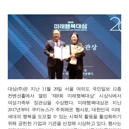
대상
(
주
)
은 지난
11
월
20
일 서울 여의도 국민일보
12
층
컨벤션홀에서 열린 ‘제
8
회 미래행복대상’ 시상식에서
여성가족부 장관상을 수상했다
.
미래행복대상은 지난
2017
년부터 쿠키뉴스가 주최해온 행사로
,
대한민국 미래
세대의 행복을 도모할 수 있는 사회적 활동을 활성화하기
위해 공헌한 기업과 기관을 선정해 시상하고 있다
.
행사는