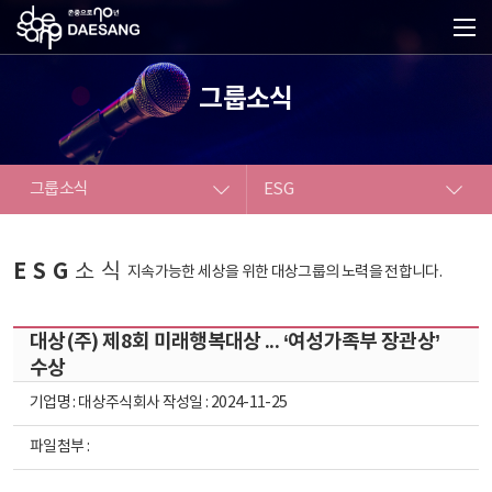
그룹소식
그룹소식
ESG
대상소개
NEWS
ESG
소식
지속가능한 세상을 위한 대상그룹의 노력을 전합니다.
사업소개
ESG
IR
대상(주) 제8회 미래행복대상 ... ‘여성가족부 장관상’
수상
그룹소식
기업명 : 대상주식회사 작성일 : 2024-11-25
파일첨부 :