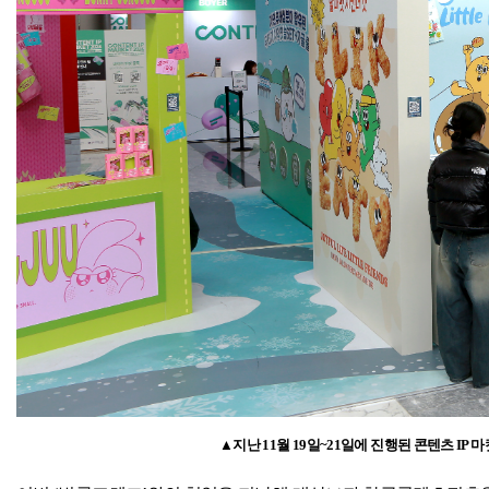
▲지난
11
월
19
일
~21
일에 진행된 콘텐츠
IP
마