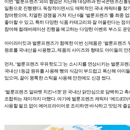
이번 ‘벌룬프렌즈’와의 협업은 지난해 대상㈜과 한국콘텐츠진흥원
일환으로 진행됐다
.
독창적이면서도 매력적인 국내 캐릭터를 찾기 
참여했으며
,
치열한 경쟁을 거쳐 지난
6
월 ‘벌룬프렌즈’를 최종 
좋아할 수 있고
,
특히 다양한 식품 카테고리와 잘 어울린다는 점이
참여해 컬래버레이션 진행을 예고하는 다양한 이벤트 부스도 운영
아이라이킷과 벌룬프렌즈가 함께한 이번 신제품은 ‘벌룬프렌즈 우
원료를 국내산을 사용했고
,
제품의 사이즈와 형태도 아이들의 안
먼저
,
‘벌룬프렌즈 우유핫도그’는 소시지를 연상시키는 벌룬프렌즈
국내산
1
등급 원유를 사용해 빵의 식감이 부드럽고 폭신해 아이들
있으며
,
끝이 뭉툭한 스틱을 사용해 안전에도 신경 썼다
.
‘벌룬프렌즈 알파벳 치킨너겟’은 국내산 닭안심으로 담백하고 
조합하는 재미까지 더했다
.
여기에 벌룬프렌즈 캐릭터 ‘에드
(ED)
사용할 필요 없이 에어프라이어로 조리하면 바삭하고 맛있게 즐길