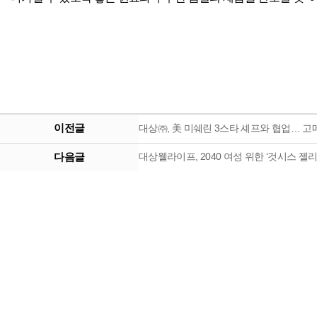
이전글
대상㈜, 美 미쉐린 3스타 셰프와 협업… 고메
다음글
대상웰라이프, 2040 여성 위한 ‘것시스 젤리’