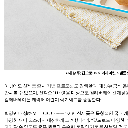
▲대상
(
주
)
집으로
ON
아이라이킷
X
벌룬
이밖에도 신제품 출시 기념 프로모션도 진행한다
.
대상㈜ 공식 온
만나볼 수 있으며
,
선착순
1000
명을 대상으로 컬래버레이션 제품
컬래버레이션 캐릭터 어린이 식기세트를 증정한다
.
박영민 대상㈜
MinT CIC
대표는 “이번 신제품은 독창적인 국내 
다양한 재미 요소까지 세심하게 고려했다”며
,
“앞으로도 다양한 
다가갈 수 있도록 좋은 원료와 우수한 품질의 제품을 선보일 것”