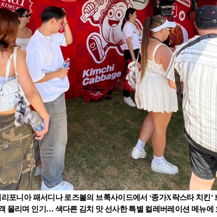
캘리포니아 패서디나 로즈볼의 브룩사이드에서 ‘종가
X
락스타 치킨’
객 몰리며 인기… 색다른 김치 맛 선사한 특별 컬레버레이션 메뉴에