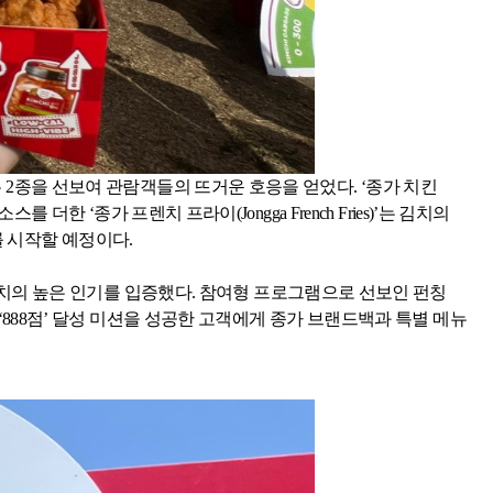
뉴
2
종을 선보여 관람객들의 뜨거운 호응을 얻었다
.
‘종가 치킨
소스를 더한 ‘종가 프렌치 프라이
(Jongga French Fries)
’는 김치의
를 시작할 예정이다
.
김치의 높은 인기를 입증했다
.
참여형 프로그램으로 선보인 펀칭
‘
888
점’ 달성 미션을 성공한 고객에게 종가 브랜드백과 특별 메뉴