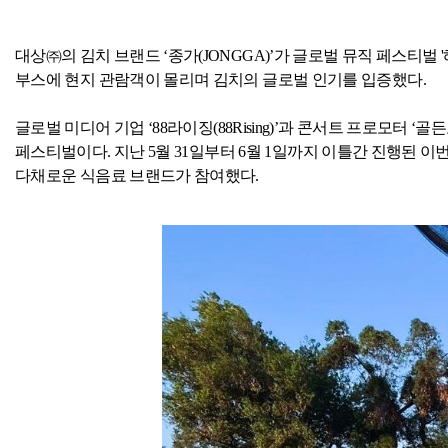
대상㈜의 김치 브랜드 ‘종가
(JONGGA)
’가 글로벌 뮤직 페스티벌
'
부스에 현지 관람객이 몰리며 김치의 글로벌 인기를 입증했다
.
글로벌 미디어 기업 ‘
88
라이징
(88Rising)
’과 콘서트 프로모터 ‘골
페스티벌이다
.
지난
5
월
31
일부터
6
월
1
일까지 이틀간 진행된 이
다채로운 식음료 브랜드가 참여했다
.