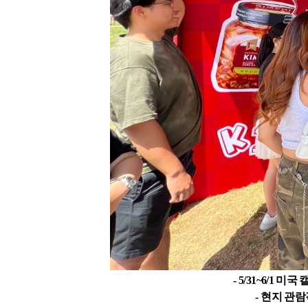
- 5/31~6/1
미국 
-
현지 관람