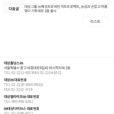
대상그룹 ㈜혜성프로비젼 미트프로젝트, 농심과 손잡고 여름
다음글
맞이 기획세트 3종 출시
리스트
대상홀딩스㈜
서울특별시 중구 세종대로9길41 퍼시픽타워 2층
TEL: 02-2211-6553
FAX: 02-2214-6511
대상㈜ 대표번호
TEL: 02-2220-9500 (9501)
FAX: 02-2232-3719
대상웰라이프㈜ 대표번호
TEL: 080-996-6262
㈜대상다이브스 대표번호
TEL: 02-3290-8717