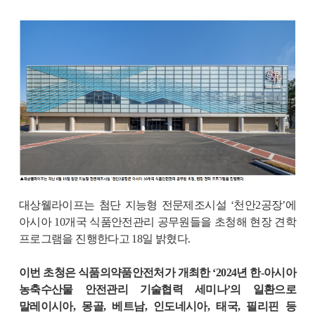
대상웰라이프는 첨단 지능형 전문제조시설 ‘천안
2
공장’에
아시아
10
개국 식품안전관리 공무원들을 초청해 현장 견학
프로그램을 진행한다고
18
일 밝혔다
.
이번 초청은 식품의약품안전처가 개최한 ‘
2024
년 한
-
아시아
농축수산물 안전관리 기술협력 세미나’의 일환으로
말레이시아
,
몽골
,
베트남
,
인도네시아
,
태국
,
필리핀 등