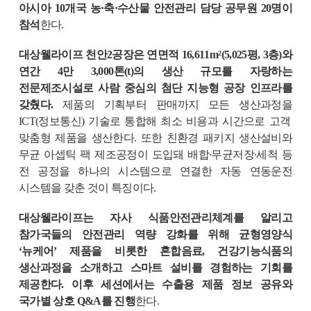
아시아
10
개국 농·축·수산물 안전관리 담당 공무원
20
명이
참석
한다
.
대상웰라이프 천안
2
공장은 연면적
16,611m
²
(5,025
평
, 3
층
)
와
연간
4
만
3,000
톤
(t)
의 생산 규모를 자랑하는
전문제조시설로 사람 중심의 첨단 지능형 공장 인프라를
갖췄다
.
제품의 기획부터 판매까지 모든 생산과정을
ICT(
정보통신
)
기술로 통합해 최소 비용과 시간으로 고객
맞춤형 제품을 생산한다
.
또한 친환경 패키지 생산설비와
무균 아셉틱 팩 제조공정이 도입돼 배합∙무균저장∙세척 등
전 공정을 하나의 시스템으로 연결한 자동 연동운전
시스템을 갖춘 것이 특징이다
.
대상웰라이프는 자사 식품안전관리체계를 알리고
참가국들의 안전관리 역량 강화를 위해 균형영양식
‘뉴케어’ 제품을 비롯한 혼합음료
,
건강기능식품의
생산과정을 소개하고 스마트 설비를 경험하는 기회를
제공한다
.
이후 세션에서는 수출용 제품 정보 공유와
국가별 상호
Q&A
를 진행
한다
.