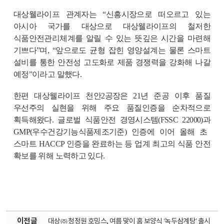
대상웰라이프 관계자는 “신흥시장으로 떠오르고 있는
아시아 국가를 대상으로 대상웰라이프의 철저한
식품안전관리체계를 알릴 수 있는 뜻깊은 시간을 마련해
기쁘다”며
,
“앞으로도 균형 잡힌 영양설계는 물론 스마트
설비를 통한 안전성 고도화로 제품 경쟁력을 강화해 나갈
예정”이라고 말했다
.
한편 대상웰라이프 천안
2
공장은
21
년 준공 이후 품질
우선주의 실현을 위해 주요 품질인증을 순차적으로
획득해왔다
.
글로벌 식품안전 경영시스템
(FSSC 22000)
과
GMP(
우수건강기능식품제조기준
)
인증에 이어 올해 초
스마트
HACCP
인증을 완료하는 등 업계 최고의 식품 안전
확보를 위해 노력하고 있다
.
이전글
대상㈜ 청정원 호밍스, 여름 맞이 홈 보양식 ‘녹두삼계탕’ 출시