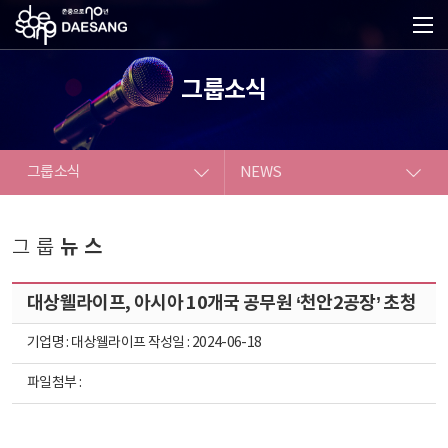
그룹소식
그룹소식
NEWS
대상소개
NEWS
뉴스
그룹
사업소개
ESG
대상웰라이프, 아시아 10개국 공무원 ‘천안2공장’ 초청
IR
기업명 : 대상웰라이프 작성일 : 2024-06-18
그룹소식
파일첨부 :